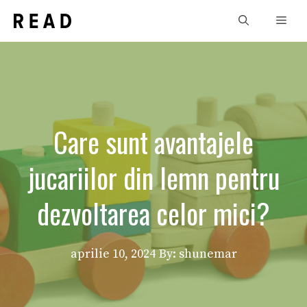
Sari
Men
la
conținut
Care sunt avantajele
jucariilor din lemn pentru
dezvoltarea celor mici?
aprilie 10, 2024
By: shunemar