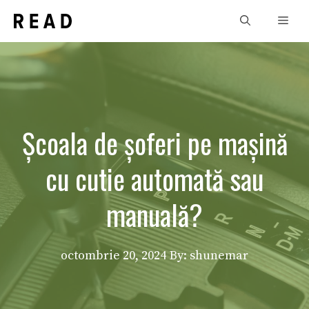
Sari
Men
la
conținut
Școala de șoferi pe mașină
cu cutie automată sau
manuală?
octombrie 20, 2024
By: shunemar